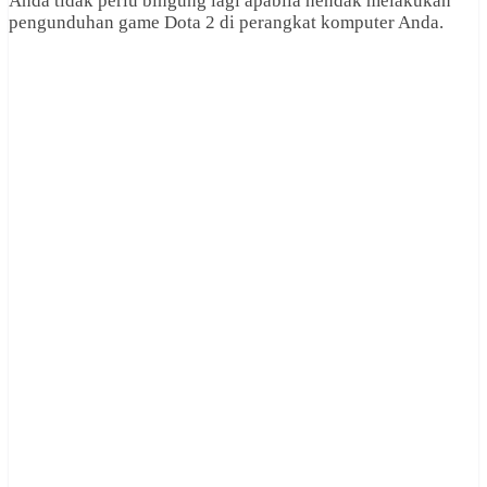
Anda tidak perlu bingung lagi apabila hendak melakukan
pengunduhan game Dota 2 di perangkat komputer Anda.