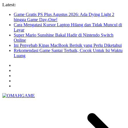
Skip
Latest:
to
Game Gratis PS Plus Agustus 2026: Ada Dying Light 2
content
hingga Game Day-One!
Cara Mengatasi Kursor Laptop Hilang dan Tidak Muncul di
Layar
Super Mario Sunshine Bakal Hadir di Nintendo Switch
Online
Ini Penyebab Kipas MacBook Berisik yang Perlu Diketahui
Rekomendasi Game Santai Terbaik, Cocok Untuk Isi Waktu
Luang