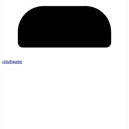
omahgame