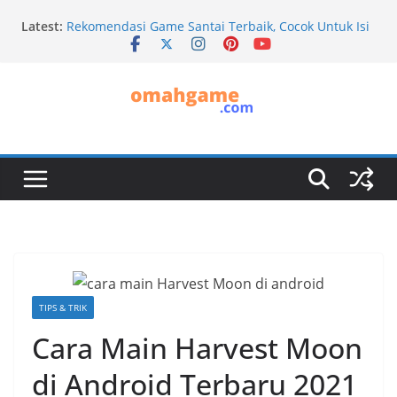
Skip
Ini Penyebab Kipas MacBook Berisik yang Perlu
Latest:
to
Diketahui
Rekomendasi Game Santai Terbaik, Cocok Untuk Isi
content
Waktu Luang
Game Gratis PS Plus Agustus 2026: Ada Dying Light
2 hingga Game Day-One!
Cara Mengatasi Kursor Laptop Hilang dan Tidak
Muncul di Layar
Super Mario Sunshine Bakal Hadir di Nintendo
Switch Online
TIPS & TRIK
Cara Main Harvest Moon
di Android Terbaru 2021