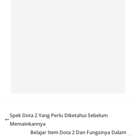
Spek Dota 2 Yang Perlu Diketahui Sebelum
Memainkannya
Belajar Item Dota 2 Dan Fungsinya Dalam