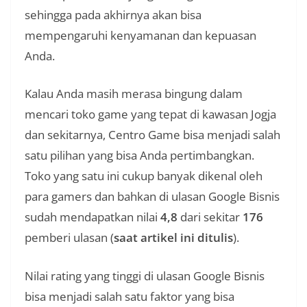
sehingga pada akhirnya akan bisa
mempengaruhi kenyamanan dan kepuasan
Anda.
Kalau Anda masih merasa bingung dalam
mencari toko game yang tepat di kawasan Jogja
dan sekitarnya, Centro Game bisa menjadi salah
satu pilihan yang bisa Anda pertimbangkan.
Toko yang satu ini cukup banyak dikenal oleh
para gamers dan bahkan di ulasan Google Bisnis
sudah mendapatkan nilai
4,8
dari sekitar
176
pemberi ulasan (
saat artikel ini ditulis
).
Nilai rating yang tinggi di ulasan Google Bisnis
bisa menjadi salah satu faktor yang bisa