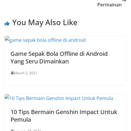
Permainan
You May Also Like
Game Sepak Bola Offline di Android
Yang Seru Dimainkan
March 2, 2021
10 Tips Bermain Genshin Impact Untuk
Pemula