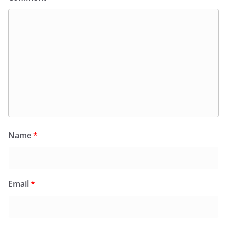
Name
*
Email
*