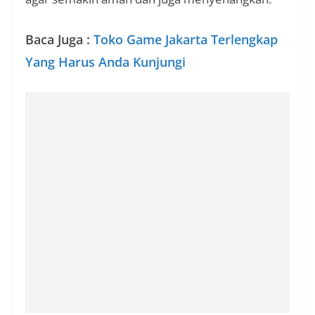
Baca Juga :
Toko Game Jakarta Terlengkap
Yang Harus Anda Kunjungi