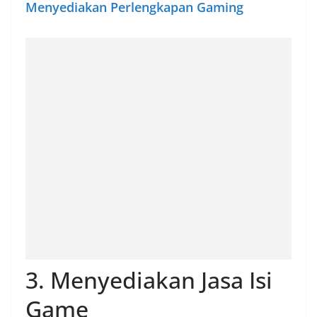
Menyediakan Perlengkapan Gaming
3. Menyediakan Jasa Isi
Game