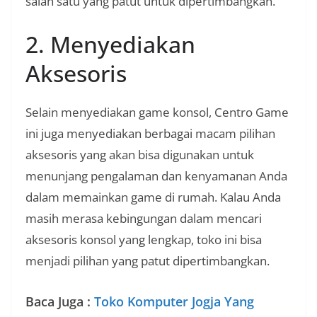
salah satu yang patut untuk dipertimbangkan.
2. Menyediakan
Aksesoris
Selain menyediakan game konsol, Centro Game
ini juga menyediakan berbagai macam pilihan
aksesoris yang akan bisa digunakan untuk
menunjang pengalaman dan kenyamanan Anda
dalam memainkan game di rumah. Kalau Anda
masih merasa kebingungan dalam mencari
aksesoris konsol yang lengkap, toko ini bisa
menjadi pilihan yang patut dipertimbangkan.
Baca Juga :
Toko Komputer Jogja Yang