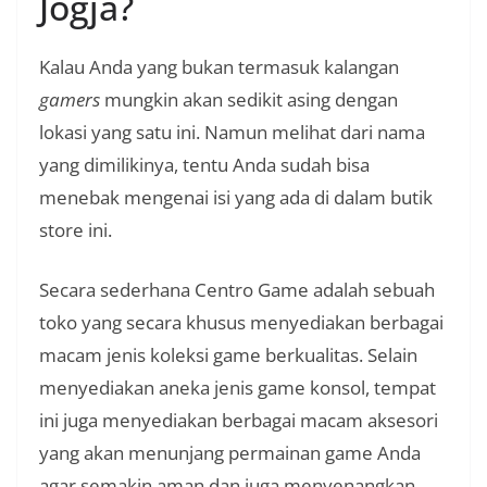
Jogja?
Kalau Anda yang bukan termasuk kalangan
gamers
mungkin akan sedikit asing dengan
lokasi yang satu ini. Namun melihat dari nama
yang dimilikinya, tentu Anda sudah bisa
menebak mengenai isi yang ada di dalam butik
store ini.
Secara sederhana Centro Game adalah sebuah
toko yang secara khusus menyediakan berbagai
macam jenis koleksi game berkualitas. Selain
menyediakan aneka jenis game konsol, tempat
ini juga menyediakan berbagai macam aksesori
yang akan menunjang permainan game Anda
agar semakin aman dan juga menyenangkan.