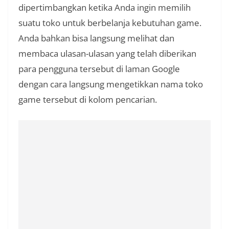
dipertimbangkan ketika Anda ingin memilih
suatu toko untuk berbelanja kebutuhan game.
Anda bahkan bisa langsung melihat dan
membaca ulasan-ulasan yang telah diberikan
para pengguna tersebut di laman Google
dengan cara langsung mengetikkan nama toko
game tersebut di kolom pencarian.