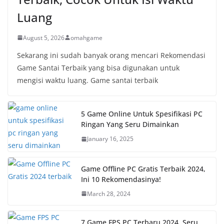
Luang
August 5, 2026
omahgame
Sekarang ini sudah banyak orang mencari Rekomendasi
Game Santai Terbaik yang bisa digunakan untuk
mengisi waktu luang. Game santai terbaik
5 Game Online Untuk Spesifikasi PC
Ringan Yang Seru Dimainkan
January 16, 2025
Game Offline PC Gratis Terbaik 2024,
Ini 10 Rekomendasinya!
March 28, 2024
7 Game FPS PC Terbaru 2024, Seru