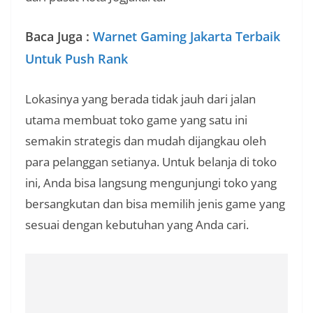
Baca Juga :
Warnet Gaming Jakarta Terbaik
Untuk Push Rank
Lokasinya yang berada tidak jauh dari jalan
utama membuat toko game yang satu ini
semakin strategis dan mudah dijangkau oleh
para pelanggan setianya. Untuk belanja di toko
ini, Anda bisa langsung mengunjungi toko yang
bersangkutan dan bisa memilih jenis game yang
sesuai dengan kebutuhan yang Anda cari.