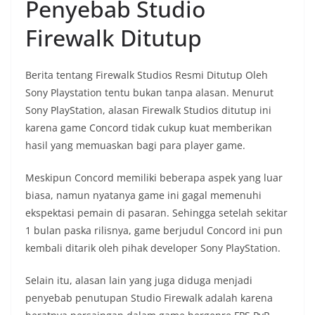
Penyebab Studio
Firewalk Ditutup
Berita tentang Firewalk Studios Resmi Ditutup Oleh
Sony Playstation tentu bukan tanpa alasan. Menurut
Sony PlayStation, alasan Firewalk Studios ditutup ini
karena game Concord tidak cukup kuat memberikan
hasil yang memuaskan bagi para player game.
Meskipun Concord memiliki beberapa aspek yang luar
biasa, namun nyatanya game ini gagal memenuhi
ekspektasi pemain di pasaran. Sehingga setelah sekitar
1 bulan paska rilisnya, game berjudul Concord ini pun
kembali ditarik oleh pihak developer Sony PlayStation.
Selain itu, alasan lain yang juga diduga menjadi
penyebab penutupan Studio Firewalk adalah karena