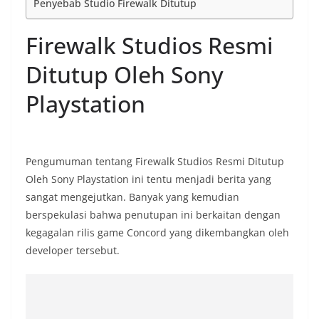
Penyebab Studio Firewalk Ditutup
Firewalk Studios Resmi
Ditutup Oleh Sony
Playstation
Pengumuman tentang Firewalk Studios Resmi Ditutup
Oleh Sony Playstation ini tentu menjadi berita yang
sangat mengejutkan. Banyak yang kemudian
berspekulasi bahwa penutupan ini berkaitan dengan
kegagalan rilis game Concord yang dikembangkan oleh
developer tersebut.