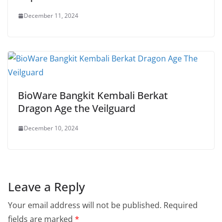
December 11, 2024
BioWare Bangkit Kembali Berkat
Dragon Age the Veilguard
December 10, 2024
Leave a Reply
Your email address will not be published.
Required
fields are marked
*