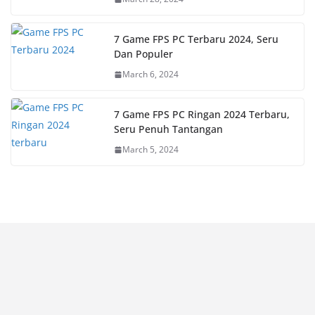
7 Game FPS PC Terbaru 2024, Seru
Dan Populer
March 6, 2024
7 Game FPS PC Ringan 2024 Terbaru,
Seru Penuh Tantangan
March 5, 2024