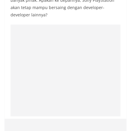
banyak pihak. Apakah ke depannya, Sony PlayStation
akan tetap mampu bersaing dengan developer-
developer lainnya?