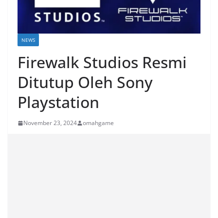
NEWS
Firewalk Studios Resmi
Ditutup Oleh Sony
Playstation
November 23, 2024
omahgame