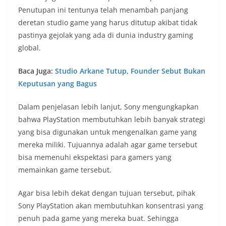
Penutupan ini tentunya telah menambah panjang
deretan studio game yang harus ditutup akibat tidak
pastinya gejolak yang ada di dunia industry gaming
global.
Baca Juga:
Studio Arkane Tutup, Founder Sebut Bukan
Keputusan yang Bagus
Dalam penjelasan lebih lanjut, Sony mengungkapkan
bahwa PlayStation membutuhkan lebih banyak strategi
yang bisa digunakan untuk mengenalkan game yang
mereka miliki. Tujuannya adalah agar game tersebut
bisa memenuhi ekspektasi para gamers yang
memainkan game tersebut.
Agar bisa lebih dekat dengan tujuan tersebut, pihak
Sony PlayStation akan membutuhkan konsentrasi yang
penuh pada game yang mereka buat. Sehingga