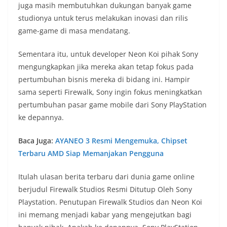
juga masih membutuhkan dukungan banyak game
studionya untuk terus melakukan inovasi dan rilis
game-game di masa mendatang.
Sementara itu, untuk developer Neon Koi pihak Sony
mengungkapkan jika mereka akan tetap fokus pada
pertumbuhan bisnis mereka di bidang ini. Hampir
sama seperti Firewalk, Sony ingin fokus meningkatkan
pertumbuhan pasar game mobile dari Sony PlayStation
ke depannya.
Baca Juga:
AYANEO 3 Resmi Mengemuka, Chipset
Terbaru AMD Siap Memanjakan Pengguna
Itulah ulasan berita terbaru dari dunia game online
berjudul Firewalk Studios Resmi Ditutup Oleh Sony
Playstation. Penutupan Firewalk Studios dan Neon Koi
ini memang menjadi kabar yang mengejutkan bagi