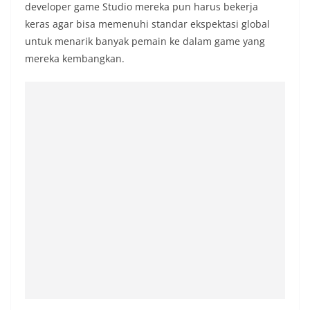
developer game Studio mereka pun harus bekerja
keras agar bisa memenuhi standar ekspektasi global
untuk menarik banyak pemain ke dalam game yang
mereka kembangkan.