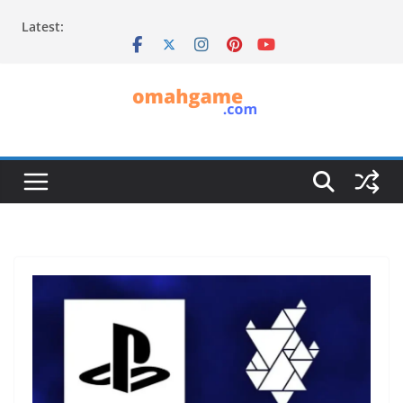
Skip
Latest:
to
content