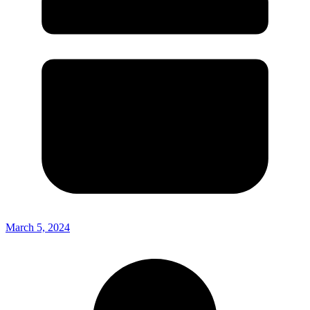
March 5, 2024