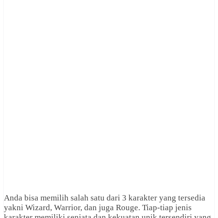
Anda bisa memilih salah satu dari 3 karakter yang tersedia
yakni Wizard, Warrior, dan juga Rouge. Tiap-tiap jenis
karakter memiliki senjata dan kekuatan unik tersendiri yang