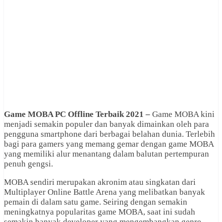
Game MOBA PC Offline Terbaik 2021 –
Game MOBA kini
menjadi semakin populer dan banyak dimainkan oleh para
pengguna smartphone dari berbagai belahan dunia. Terlebih
bagi para gamers yang memang gemar dengan game MOBA
yang memiliki alur menantang dalam balutan pertempuran
penuh gengsi.
MOBA sendiri merupakan akronim atau singkatan dari
Multiplayer Online Battle Arena yang melibatkan banyak
pemain di dalam satu game. Seiring dengan semakin
meningkatnya popularitas game MOBA, saat ini sudah
semakin banyak developer yang mengembangkan genre