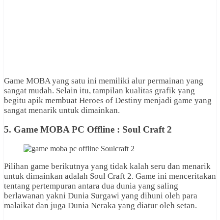
Game MOBA yang satu ini memiliki alur permainan yang
sangat mudah. Selain itu, tampilan kualitas grafik yang
begitu apik membuat Heroes of Destiny menjadi game yang
sangat menarik untuk dimainkan.
5. Game MOBA PC Offline : Soul Craft 2
Pilihan game berikutnya yang tidak kalah seru dan menarik
untuk dimainkan adalah Soul Craft 2. Game ini menceritakan
tentang pertempuran antara dua dunia yang saling
berlawanan yakni Dunia Surgawi yang dihuni oleh para
malaikat dan juga Dunia Neraka yang diatur oleh setan.