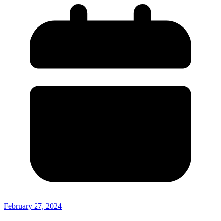
February 27, 2024