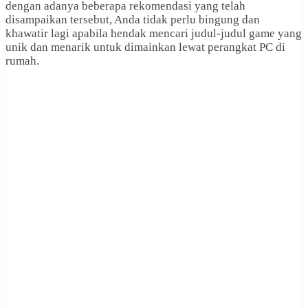
dengan adanya beberapa rekomendasi yang telah
disampaikan tersebut, Anda tidak perlu bingung dan
khawatir lagi apabila hendak mencari judul-judul game yang
unik dan menarik untuk dimainkan lewat perangkat PC di
rumah.