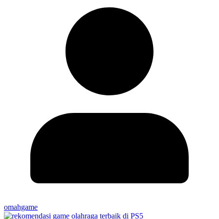
omahgame