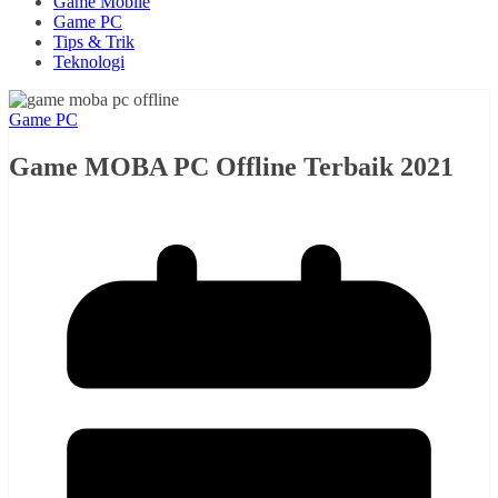
Game Mobile
Game PC
Tips & Trik
Teknologi
Game PC
Game MOBA PC Offline Terbaik 2021