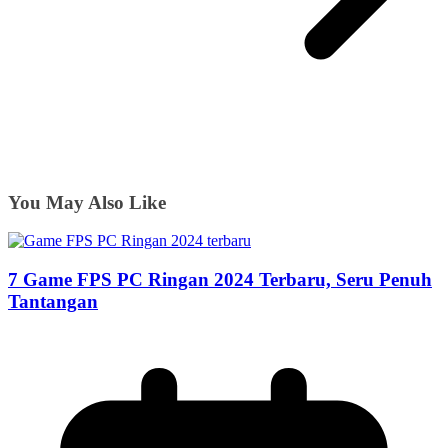
You May Also Like
7 Game FPS PC Ringan 2024 Terbaru, Seru Penuh
Tantangan