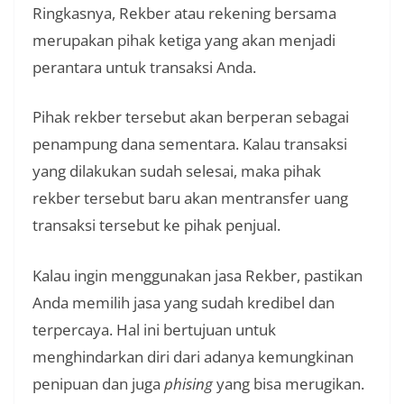
Ringkasnya, Rekber atau rekening bersama
merupakan pihak ketiga yang akan menjadi
perantara untuk transaksi Anda.
Pihak rekber tersebut akan berperan sebagai
penampung dana sementara. Kalau transaksi
yang dilakukan sudah selesai, maka pihak
rekber tersebut baru akan mentransfer uang
transaksi tersebut ke pihak penjual.
Kalau ingin menggunakan jasa Rekber, pastikan
Anda memilih jasa yang sudah kredibel dan
terpercaya. Hal ini bertujuan untuk
menghindarkan diri dari adanya kemungkinan
penipuan dan juga
phising
yang bisa merugikan.