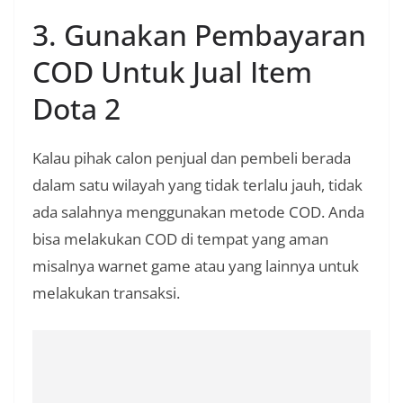
3. Gunakan Pembayaran
COD Untuk Jual Item
Dota 2
Kalau pihak calon penjual dan pembeli berada
dalam satu wilayah yang tidak terlalu jauh, tidak
ada salahnya menggunakan metode COD. Anda
bisa melakukan COD di tempat yang aman
misalnya warnet game atau yang lainnya untuk
melakukan transaksi.