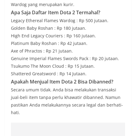
Wardog yang merupakan kurir.
Apa Saja Daftar Item Dota 2 Termahal?
Legacy Ethereal Flames Wardog : Rp 500 jutaan.
Golden Baby Roshan : Rp 180 jutaan.
High End Legacy Couriers : Rp 160 jutaan.
Platinum Baby Roshan : Rp 42 jutaan.
Axe of Phractos : Rp 21 jutaan.
Genuine Imperial Flames Swords Pack : Rp 20 jutaan.
Tsukumo The Moon Cloud : Rp 15 Jutaan.
Shattered Greatsword : Rp 14 Jutaan.
Apakah Menjual Item Dota 2 Bisa Dibanned?
Secara umum tidak. Anda bisa melakukan transaksi
jual-beli item tanpa perlu khawatir dibanned. Namun
pastikan Anda melakukannya secara legal dan berhati-
hati.