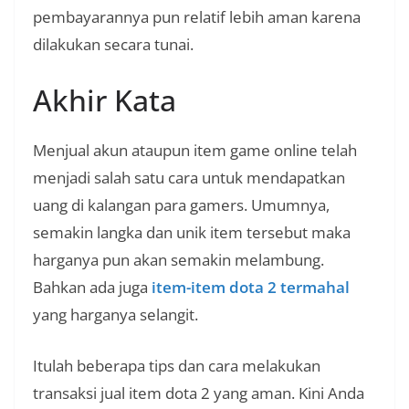
pembayarannya pun relatif lebih aman karena
dilakukan secara tunai.
Akhir Kata
Menjual akun ataupun item game online telah
menjadi salah satu cara untuk mendapatkan
uang di kalangan para gamers. Umumnya,
semakin langka dan unik item tersebut maka
harganya pun akan semakin melambung.
Bahkan ada juga
item-item dota 2 termahal
yang harganya selangit.
Itulah beberapa tips dan cara melakukan
transaksi jual item dota 2 yang aman. Kini Anda