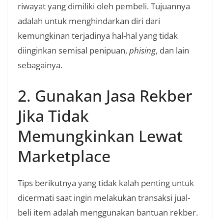
riwayat yang dimiliki oleh pembeli. Tujuannya
adalah untuk menghindarkan diri dari
kemungkinan terjadinya hal-hal yang tidak
diinginkan semisal penipuan,
phising
, dan lain
sebagainya.
2. Gunakan Jasa Rekber
Jika Tidak
Memungkinkan Lewat
Marketplace
Tips berikutnya yang tidak kalah penting untuk
dicermati saat ingin melakukan transaksi jual-
beli item adalah menggunakan bantuan rekber.