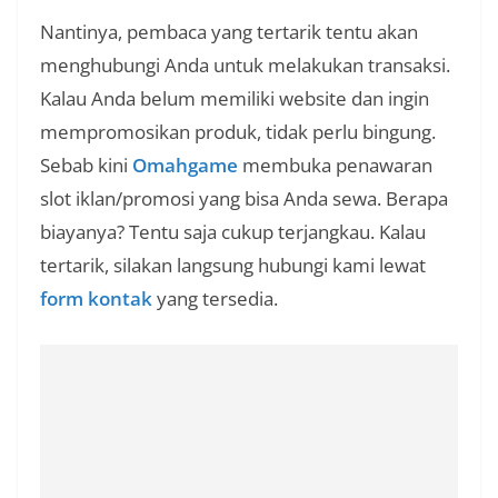
Nantinya, pembaca yang tertarik tentu akan
menghubungi Anda untuk melakukan transaksi.
Kalau Anda belum memiliki website dan ingin
mempromosikan produk, tidak perlu bingung.
Sebab kini
Omahgame
membuka penawaran
slot iklan/promosi yang bisa Anda sewa. Berapa
biayanya? Tentu saja cukup terjangkau. Kalau
tertarik, silakan langsung hubungi kami lewat
form kontak
yang tersedia.