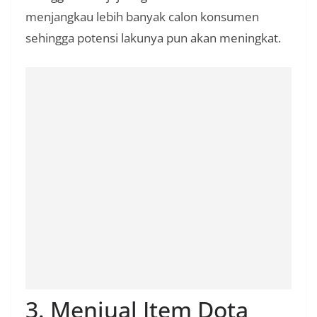
menjangkau lebih banyak calon konsumen
sehingga potensi lakunya pun akan meningkat.
3. Menjual Item Dota