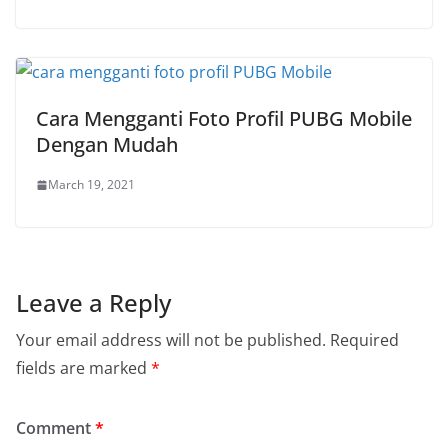
Cara Mengganti Foto Profil PUBG Mobile
Dengan Mudah
March 19, 2021
Leave a Reply
Your email address will not be published.
Required
fields are marked
*
Comment
*