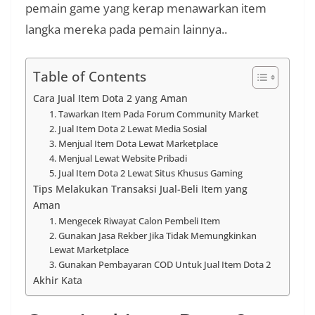
pemain game yang kerap menawarkan item
langka mereka pada pemain lainnya..
Table of Contents
Cara Jual Item Dota 2 yang Aman
1. Tawarkan Item Pada Forum Community Market
2. Jual Item Dota 2 Lewat Media Sosial
3. Menjual Item Dota Lewat Marketplace
4. Menjual Lewat Website Pribadi
5. Jual Item Dota 2 Lewat Situs Khusus Gaming
Tips Melakukan Transaksi Jual-Beli Item yang
Aman
1. Mengecek Riwayat Calon Pembeli Item
2. Gunakan Jasa Rekber Jika Tidak Memungkinkan
Lewat Marketplace
3. Gunakan Pembayaran COD Untuk Jual Item Dota 2
Akhir Kata