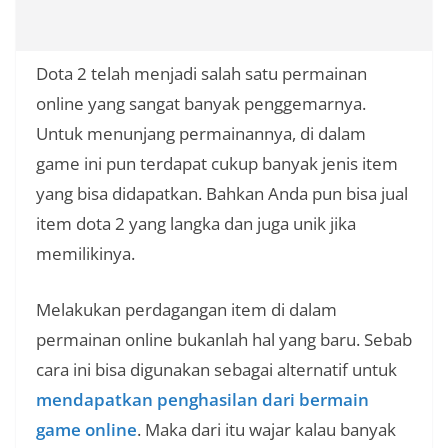
Dota 2 telah menjadi salah satu permainan
online yang sangat banyak penggemarnya.
Untuk menunjang permainannya, di dalam
game ini pun terdapat cukup banyak jenis item
yang bisa didapatkan. Bahkan Anda pun bisa jual
item dota 2 yang langka dan juga unik jika
memilikinya.
Melakukan perdagangan item di dalam
permainan online bukanlah hal yang baru. Sebab
cara ini bisa digunakan sebagai alternatif untuk
mendapatkan penghasilan dari bermain
game online
. Maka dari itu wajar kalau banyak