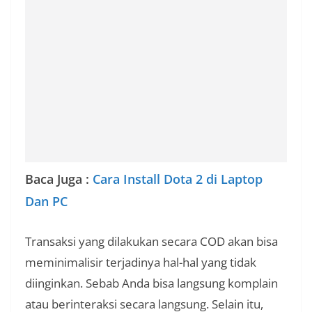
Baca Juga :
Cara Install Dota 2 di Laptop
Dan PC
Transaksi yang dilakukan secara COD akan bisa
meminimalisir terjadinya hal-hal yang tidak
diinginkan. Sebab Anda bisa langsung komplain
atau berinteraksi secara langsung. Selain itu,