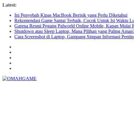
Skip
Latest:
to
Ini Penyebab Kipas MacBook Berisik yang Perlu Diketahui
content
Rekomendasi Game Santai Terbaik, Cocok Untuk Isi Waktu L
Garena Resmi Pegang Palworld Online Mobile, Kapan Mulai R
Shutdown atau Sleep Laptop, Mana Pilihan yang Paling Aman
Cara Screenshot di Laptop, Gampang Simpan Informasi Pentin