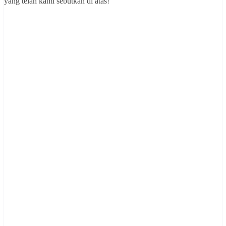
yang telah kami sebutkan di atas!