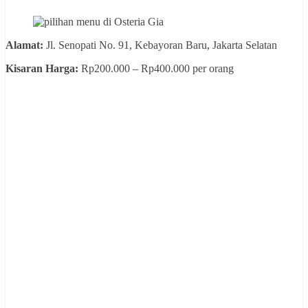
Alamat:
Jl. Senopati No. 91, Kebayoran Baru, Jakarta Selatan
Kisaran Harga:
Rp200.000 – Rp400.000 per orang