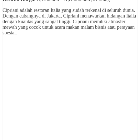
Cipriani adalah restoran Italia yang sudah terkenal di seluruh dunia.
Dengan cabangnya di Jakarta, Cipriani menawarkan hidangan Italia
dengan kualitas yang sangat tinggi. Cipriani memiliki atmosfer
mewah yang cocok untuk acara makan malam bisnis atau perayaan
spesial.