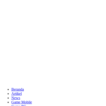
Beranda
Artikel
News
Game Mobile