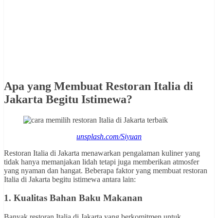
Apa yang Membuat Restoran Italia di
Jakarta Begitu Istimewa?
unsplash.com/Siyuan
Restoran Italia di Jakarta menawarkan pengalaman kuliner yang
tidak hanya memanjakan lidah tetapi juga memberikan atmosfer
yang nyaman dan hangat. Beberapa faktor yang membuat restoran
Italia di Jakarta begitu istimewa antara lain:
1. Kualitas Bahan Baku Makanan
Banyak restoran Italia di Jakarta yang berkomitmen untuk