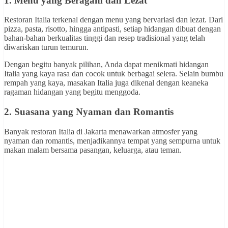
1. Menu yang Beragam dan Lezat
Restoran Italia terkenal dengan menu yang bervariasi dan lezat. Dari
pizza, pasta, risotto, hingga antipasti, setiap hidangan dibuat dengan
bahan-bahan berkualitas tinggi dan resep tradisional yang telah
diwariskan turun temurun.
Dengan begitu banyak pilihan, Anda dapat menikmati hidangan
Italia yang kaya rasa dan cocok untuk berbagai selera. Selain bumbu
rempah yang kaya, masakan Italia juga dikenal dengan keaneka
ragaman hidangan yang begitu menggoda.
2. Suasana yang Nyaman dan Romantis
Banyak restoran Italia di Jakarta menawarkan atmosfer yang
nyaman dan romantis, menjadikannya tempat yang sempurna untuk
makan malam bersama pasangan, keluarga, atau teman.