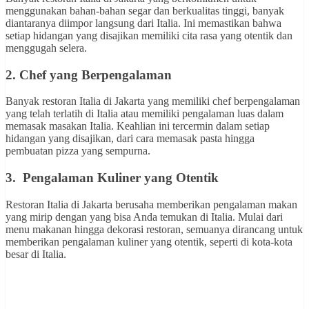
menggunakan bahan-bahan segar dan berkualitas tinggi, banyak
diantaranya diimpor langsung dari Italia. Ini memastikan bahwa
setiap hidangan yang disajikan memiliki cita rasa yang otentik dan
menggugah selera.
2. Chef yang Berpengalaman
Banyak restoran Italia di Jakarta yang memiliki chef berpengalaman
yang telah terlatih di Italia atau memiliki pengalaman luas dalam
memasak masakan Italia. Keahlian ini tercermin dalam setiap
hidangan yang disajikan, dari cara memasak pasta hingga
pembuatan pizza yang sempurna.
3. Pengalaman Kuliner yang Otentik
Restoran Italia di Jakarta berusaha memberikan pengalaman makan
yang mirip dengan yang bisa Anda temukan di Italia. Mulai dari
menu makanan hingga dekorasi restoran, semuanya dirancang untuk
memberikan pengalaman kuliner yang otentik, seperti di kota-kota
besar di Italia.