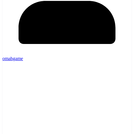
omahgame