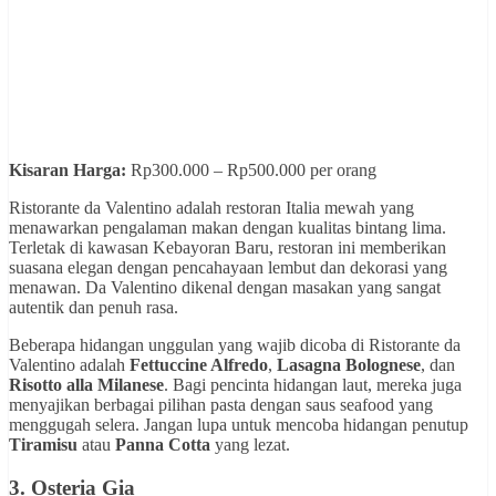
Kisaran Harga:
Rp300.000 – Rp500.000 per orang
Ristorante da Valentino adalah restoran Italia mewah yang
menawarkan pengalaman makan dengan kualitas bintang lima.
Terletak di kawasan Kebayoran Baru, restoran ini memberikan
suasana elegan dengan pencahayaan lembut dan dekorasi yang
menawan. Da Valentino dikenal dengan masakan yang sangat
autentik dan penuh rasa.
Beberapa hidangan unggulan yang wajib dicoba di Ristorante da
Valentino adalah
Fettuccine Alfredo
,
Lasagna Bolognese
, dan
Risotto alla Milanese
. Bagi pencinta hidangan laut, mereka juga
menyajikan berbagai pilihan pasta dengan saus seafood yang
menggugah selera. Jangan lupa untuk mencoba hidangan penutup
Tiramisu
atau
Panna Cotta
yang lezat.
3. Osteria Gia