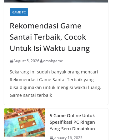
GAME PC
Rekomendasi Game
Santai Terbaik, Cocok
Untuk Isi Waktu Luang
August 5, 2026
omahgame
Sekarang ini sudah banyak orang mencari
Rekomendasi Game Santai Terbaik yang
bisa digunakan untuk mengisi waktu luang.
Game santai terbaik
5 Game Online Untuk
Spesifikasi PC Ringan
Yang Seru Dimainkan
January 16, 2025