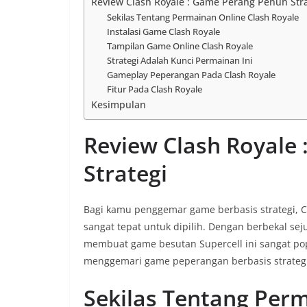
Review Clash Royale : Game Perang Penuh Stra
Sekilas Tentang Permainan Online Clash Royale
Instalasi Game Clash Royale
Tampilan Game Online Clash Royale
Strategi Adalah Kunci Permainan Ini
Gameplay Peperangan Pada Clash Royale
Fitur Pada Clash Royale
Kesimpulan
Review Clash Royale
Strategi
Bagi kamu penggemar game berbasis strategi, Cl
sangat tepat untuk dipilih. Dengan berbekal sej
membuat game besutan Supercell ini sangat po
menggemari game peperangan berbasis strategi
Sekilas Tentang Perm