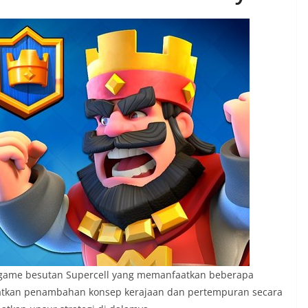
 game besutan Supercell yang memanfaatkan beberapa
ibatkan penambahan konsep kerajaan dan pertempuran secara