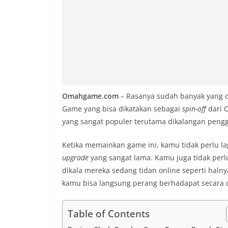
Omahgame.com
– Rasanya sudah banyak yang 
Game yang bisa dikatakan sebagai
spin-off
dari 
yang sangat populer terutama dikalangan peng
Ketika memainkan game ini, kamu tidak perlu 
upgrade
yang sangat lama. Kamu juga tidak perl
dikala mereka sedang tidan online seperti halny
kamu bisa langsung perang berhadapat secara
Table of Contents