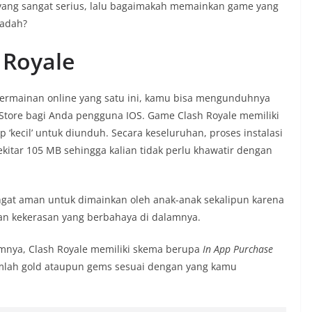
ng sangat serius, lalu bagaimakah memainkan game yang
wadah?
 Royale
permainan online yang satu ini, kamu bisa mengunduhnya
p Store bagi Anda pengguna IOS. Game Clash Royale memiliki
 ‘kecil’ untuk diunduh. Secara keseluruhan, proses instalasi
kitar 105 MB sehingga kalian tidak perlu khawatir dengan
angat aman untuk dimainkan oleh anak-anak sekalipun karena
an kekerasan yang berbahaya di dalamnya.
umnya, Clash Royale memiliki skema berupa
In App Purchase
lah gold ataupun gems sesuai dengan yang kamu