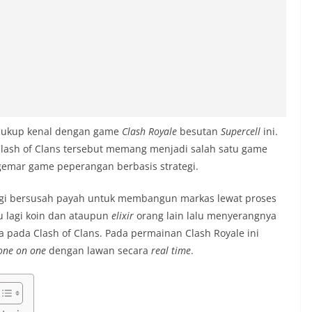
cukup kenal dengan game
Clash Royale
besutan
Supercell
ini.
Clash of Clans tersebut memang menjadi salah satu game
gemar game peperangan berbasis strategi.
lagi bersusah payah untuk membangun markas lewat proses
u lagi koin dan ataupun
elixir
orang lain lalu menyerangnya
a pada Clash of Clans. Pada permainan Clash Royale ini
one on one
dengan lawan secara
real time
.