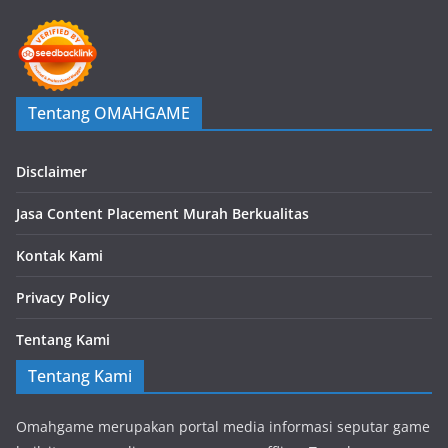
Tentang OMAHGAME
Disclaimer
Jasa Content Placement Murah Berkualitas
Kontak Kami
Privacy Policy
Tentang Kami
Tentang Kami
Omahgame merupakan portal media informasi seputar game