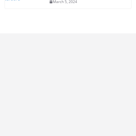
March 5, 2024