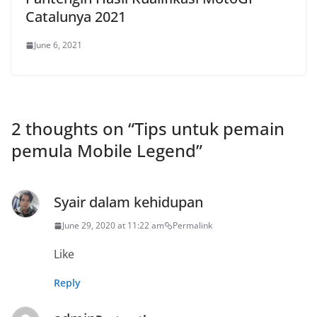
Catalunya 2021
June 6, 2021
2 thoughts on “
Tips untuk pemain
pemula Mobile Legend
”
Syair dalam kehidupan
June 29, 2020 at 11:22 am
Permalink
Like
Reply