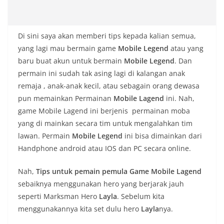
Di sini saya akan memberi tips kepada kalian semua,
yang lagi mau bermain game
Mobile Legend
atau yang
baru buat akun untuk bermain
Mobile Legend
. Dan
permain ini sudah tak asing lagi di kalangan anak
remaja , anak-anak kecil, atau sebagain orang dewasa
pun memainkan Permainan
Mobile Lagend
ini. Nah,
game Mobile Lagend ini berjenis permainan moba
yang di mainkan secara tim untuk mengalahkan tim
lawan. Permain
Mobile Legend
ini bisa dimainkan dari
Handphone android atau IOS dan PC secara online.
Nah,
Tips untuk pemain pemula Game Mobile Lagend
sebaiknya menggunakan hero yang berjarak jauh
seperti Marksman Hero
Layla
. Sebelum kita
menggunakannya kita set dulu hero
Layla
nya.