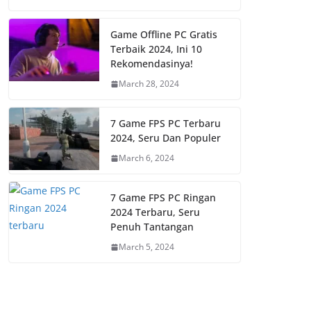
Game Offline PC Gratis
Terbaik 2024, Ini 10
Rekomendasinya!
March 28, 2024
7 Game FPS PC Terbaru
2024, Seru Dan Populer
March 6, 2024
7 Game FPS PC Ringan
2024 Terbaru, Seru
Penuh Tantangan
March 5, 2024