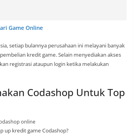
ari Game Online
sia, setiap bulannya perusahaan ini melayani banyak
pembelian kredit game. Selain menyediakan akses
kan registrasi ataupun login ketika melakukan
akan Codashop Untuk Top
p up kredit game Codashop?