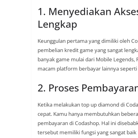
1. Menyediakan Akse
Lengkap
Keunggulan pertama yang dimiliki oleh C
pembelian kredit game yang sangat lengk
banyak game mulai dari Mobile Legends, F
macam platform berbayar lainnya seperti
2. Proses Pembayara
Ketika melakukan top up diamond di Coda
cepat. Kamu hanya membutuhkan beberapa
pembayaran di Codashop. Hal ini disebabk
tersebut memiliki fungsi yang sangat ba