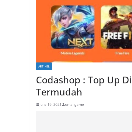
ARTIKEL
Codashop : Top Up D
Termudah
June 19, 2021
omahgame