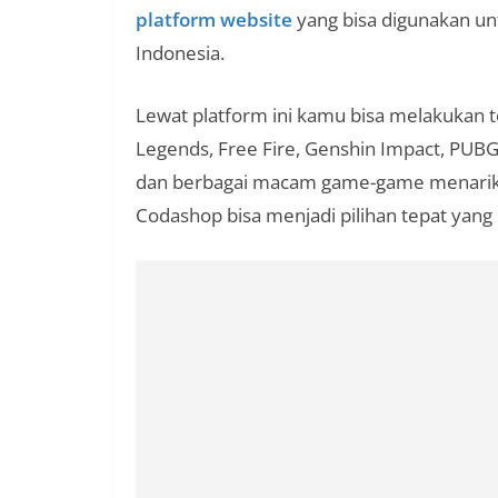
platform website
yang bisa digunakan un
Indonesia.
Lewat platform ini kamu bisa melakukan 
Legends, Free Fire, Genshin Impact, PUBG
dan berbagai macam game-game menarik l
Codashop bisa menjadi pilihan tepat yang