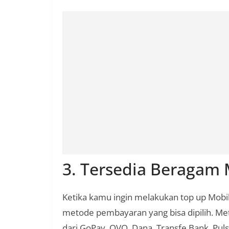
3. Tersedia Beragam
Ketika kamu ingin melakukan top up Mobi
metode pembayaran yang bisa dipilih. M
dari GoPay, OVO, Dana, Transfe Bank, Pulsa