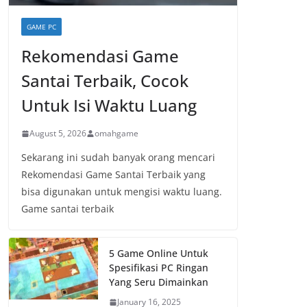
GAME PC
Rekomendasi Game
Santai Terbaik, Cocok
Untuk Isi Waktu Luang
August 5, 2026
omahgame
Sekarang ini sudah banyak orang mencari
Rekomendasi Game Santai Terbaik yang
bisa digunakan untuk mengisi waktu luang.
Game santai terbaik
5 Game Online Untuk
Spesifikasi PC Ringan
Yang Seru Dimainkan
January 16, 2025