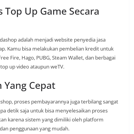
s Top Up Game Secara
odashop adalah menjadi website penyedia jasa
ap. Kamu bisa melakukan pembelian kredit untuk
ree Fire, Hago, PUBG, Steam Wallet, dan berbagai
 top up video ataupun weTV.
n Yang Cepat
shop, proses pembayarannya juga terbilang sangat
 detik saja untuk bisa menyelesaikan proses
an karena sistem yang dimiliki oleh platform
ik dan penggunaan yang mudah.