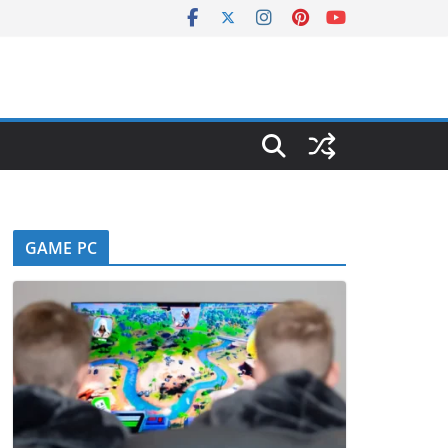
GAME PC