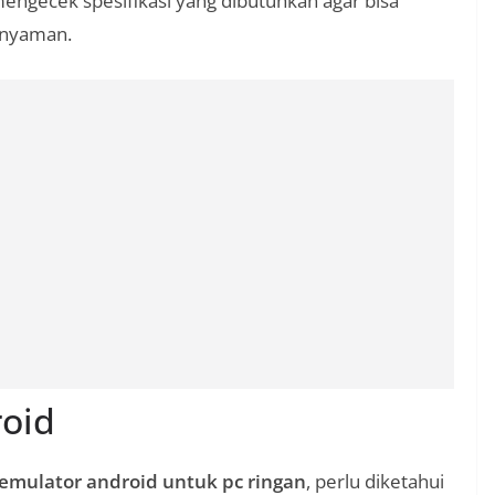
mengecek spesifikasi yang dibutuhkan agar bisa
 nyaman.
roid
emulator android untuk pc ringan
, perlu diketahui