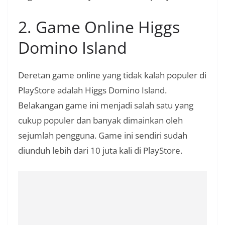
2. Game Online Higgs
Domino Island
Deretan game online yang tidak kalah populer di
PlayStore adalah Higgs Domino Island.
Belakangan game ini menjadi salah satu yang
cukup populer dan banyak dimainkan oleh
sejumlah pengguna. Game ini sendiri sudah
diunduh lebih dari 10 juta kali di PlayStore.