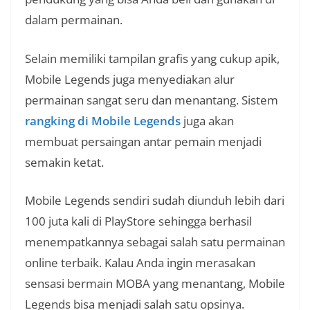
dalam permainan.
Selain memiliki tampilan grafis yang cukup apik,
Mobile Legends juga menyediakan alur
permainan sangat seru dan menantang. Sistem
rangking di Mobile Legends
juga akan
membuat persaingan antar pemain menjadi
semakin ketat.
Mobile Legends sendiri sudah diunduh lebih dari
100 juta kali di PlayStore sehingga berhasil
menempatkannya sebagai salah satu permainan
online terbaik. Kalau Anda ingin merasakan
sensasi bermain MOBA yang menantang, Mobile
Legends bisa menjadi salah satu opsinya.