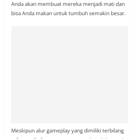
Anda akan membuat mereka menjadi mati dan
bisa Anda makan untuk tumbuh semakin besar.
Meskipun alur gameplay yang dimiliki terbilang