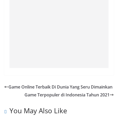
Game Online Terbaik Di Dunia Yang Seru Dimainkan
Game Terpopuler di Indonesia Tahun 2021
You May Also Like