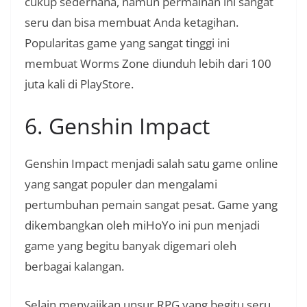
cukup sederhana, namun permainan ini sangat
seru dan bisa membuat Anda ketagihan.
Popularitas game yang sangat tinggi ini
membuat Worms Zone diunduh lebih dari 100
juta kali di PlayStore.
6. Genshin Impact
Genshin Impact menjadi salah satu game online
yang sangat populer dan mengalami
pertumbuhan pemain sangat pesat. Game yang
dikembangkan oleh miHoYo ini pun menjadi
game yang begitu banyak digemari oleh
berbagai kalangan.
Selain menyajikan unsur RPG yang begitu seru,