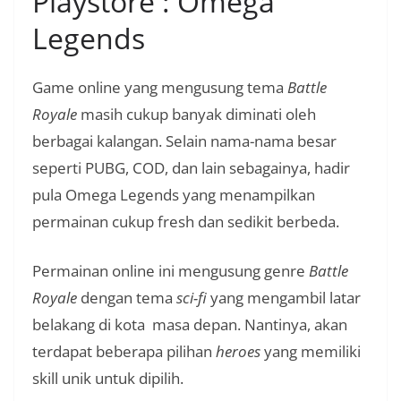
Playstore : Omega
Legends
Game online yang mengusung tema
Battle
Royale
masih cukup banyak diminati oleh
berbagai kalangan. Selain nama-nama besar
seperti PUBG, COD, dan lain sebagainya, hadir
pula Omega Legends yang menampilkan
permainan cukup fresh dan sedikit berbeda.
Permainan online ini mengusung genre
Battle
Royale
dengan tema
sci-fi
yang mengambil latar
belakang di kota masa depan. Nantinya, akan
terdapat beberapa pilihan
heroes
yang memiliki
skill unik untuk dipilih.