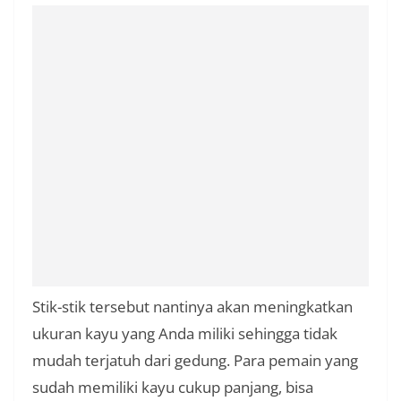
Stik-stik tersebut nantinya akan meningkatkan
ukuran kayu yang Anda miliki sehingga tidak
mudah terjatuh dari gedung. Para pemain yang
sudah memiliki kayu cukup panjang, bisa