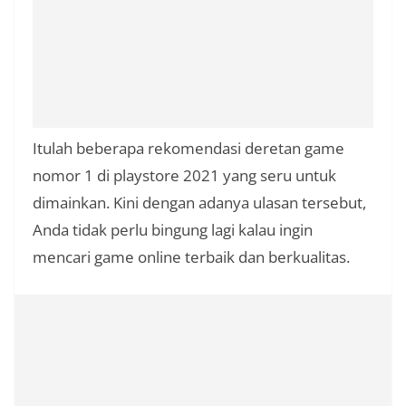
Itulah beberapa rekomendasi deretan game
nomor 1 di playstore 2021 yang seru untuk
dimainkan. Kini dengan adanya ulasan tersebut,
Anda tidak perlu bingung lagi kalau ingin
mencari game online terbaik dan berkualitas.