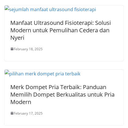
Manfaat Ultrasound Fisioterapi: Solusi
Modern untuk Pemulihan Cedera dan
Nyeri
February 18, 2025
Merk Dompet Pria Terbaik: Panduan
Memilih Dompet Berkualitas untuk Pria
Modern
February 17, 2025