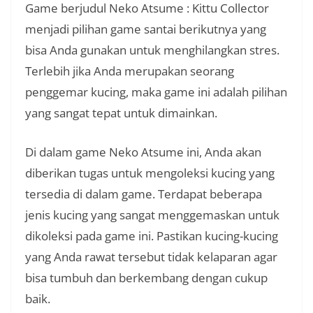
Game berjudul Neko Atsume : Kittu Collector
menjadi pilihan game santai berikutnya yang
bisa Anda gunakan untuk menghilangkan stres.
Terlebih jika Anda merupakan seorang
penggemar kucing, maka game ini adalah pilihan
yang sangat tepat untuk dimainkan.
Di dalam game Neko Atsume ini, Anda akan
diberikan tugas untuk mengoleksi kucing yang
tersedia di dalam game. Terdapat beberapa
jenis kucing yang sangat menggemaskan untuk
dikoleksi pada game ini. Pastikan kucing-kucing
yang Anda rawat tersebut tidak kelaparan agar
bisa tumbuh dan berkembang dengan cukup
baik.