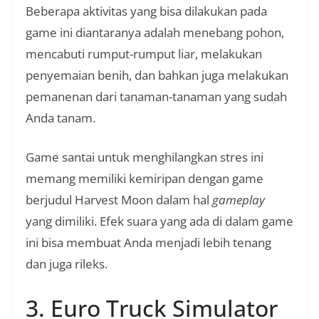
Beberapa aktivitas yang bisa dilakukan pada
game ini diantaranya adalah menebang pohon,
mencabuti rumput-rumput liar, melakukan
penyemaian benih, dan bahkan juga melakukan
pemanenan dari tanaman-tanaman yang sudah
Anda tanam.
Game santai untuk menghilangkan stres ini
memang memiliki kemiripan dengan game
berjudul Harvest Moon dalam hal
gameplay
yang dimiliki. Efek suara yang ada di dalam game
ini bisa membuat Anda menjadi lebih tenang
dan juga rileks.
3. Euro Truck Simulator