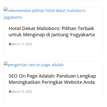
Hotel Dekat Malioboro: Pilihan Terbaik
untuk Menginap di Jantung Yogyakarta
March 17, 2025
SEO On Page Adalah: Panduan Lengkap
Meningkatkan Peringkat Website Anda
March 15, 2025