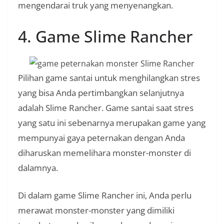
mengendarai truk yang menyenangkan.
4. Game Slime Rancher
Pilihan game santai untuk menghilangkan stres
yang bisa Anda pertimbangkan selanjutnya
adalah Slime Rancher. Game santai saat stres
yang satu ini sebenarnya merupakan game yang
mempunyai gaya peternakan dengan Anda
diharuskan memelihara monster-monster di
dalamnya.
Di dalam game Slime Rancher ini, Anda perlu
merawat monster-monster yang dimiliki