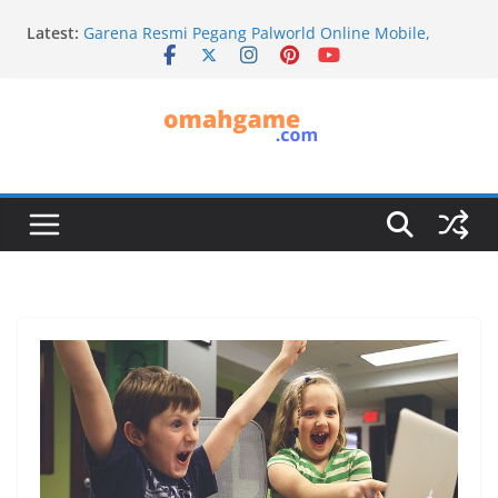
Rekomendasi Game Santai Terbaik, Cocok Untuk Isi
Skip
Latest:
Waktu Luang
to
Garena Resmi Pegang Palworld Online Mobile,
content
Kapan Mulai Rilis?
Cara Mengatasi Kursor Laptop Hilang dan Tidak
Muncul di Layar
Super Mario Sunshine Bakal Hadir di Nintendo
Switch Online
Ini Penyebab Kipas MacBook Berisik yang Perlu
Diketahui