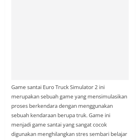
Game santai Euro Truck Simulator 2 ini
merupakan sebuah game yang mensimulasikan
proses berkendara dengan menggunakan
sebuah kendaraan berupa truk. Game ini
menjadi game santai yang sangat cocok
digunakan menghilangkan stres sembari belajar