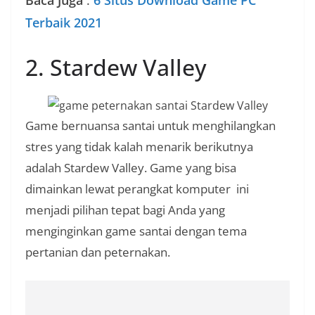
Terbaik 2021
2. Stardew Valley
Game bernuansa santai untuk menghilangkan
stres yang tidak kalah menarik berikutnya
adalah Stardew Valley. Game yang bisa
dimainkan lewat perangkat komputer ini
menjadi pilihan tepat bagi Anda yang
menginginkan game santai dengan tema
pertanian dan peternakan.