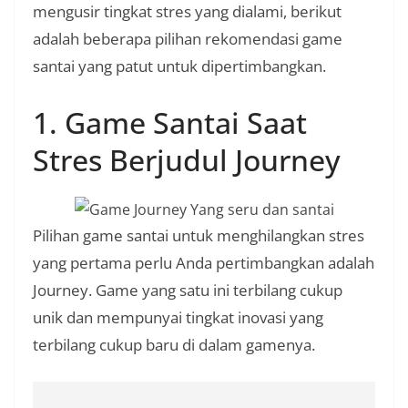
mengusir tingkat stres yang dialami, berikut
adalah beberapa pilihan rekomendasi game
santai yang patut untuk dipertimbangkan.
1. Game Santai Saat
Stres Berjudul Journey
Pilihan game santai untuk menghilangkan stres
yang pertama perlu Anda pertimbangkan adalah
Journey. Game yang satu ini terbilang cukup
unik dan mempunyai tingkat inovasi yang
terbilang cukup baru di dalam gamenya.