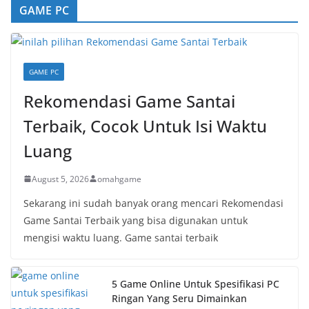
GAME PC
GAME PC
Rekomendasi Game Santai
Terbaik, Cocok Untuk Isi Waktu
Luang
August 5, 2026
omahgame
Sekarang ini sudah banyak orang mencari Rekomendasi
Game Santai Terbaik yang bisa digunakan untuk
mengisi waktu luang. Game santai terbaik
5 Game Online Untuk Spesifikasi PC
Ringan Yang Seru Dimainkan