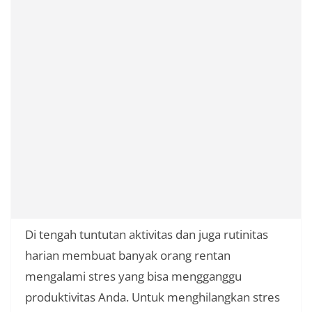
Di tengah tuntutan aktivitas dan juga rutinitas
harian membuat banyak orang rentan
mengalami stres yang bisa mengganggu
produktivitas Anda. Untuk menghilangkan stres