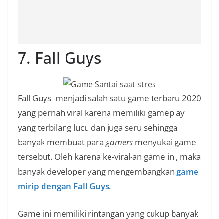
7. Fall Guys
Fall Guys menjadi salah satu game terbaru 2020
yang pernah viral karena memiliki gameplay
yang terbilang lucu dan juga seru sehingga
banyak membuat para
gamers
menyukai game
tersebut. Oleh karena ke-viral-an game ini, maka
banyak developer yang mengembangkan
game
mirip dengan Fall Guys
.
Game ini memiliki rintangan yang cukup banyak