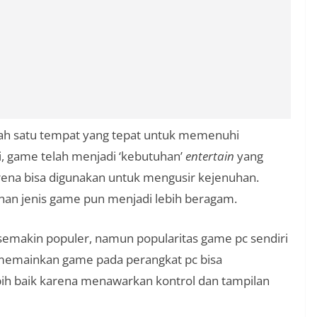
lah satu tempat yang tepat untuk memenuhi
i, game telah menjadi ‘kebutuhan’
entertain
yang
rena bisa digunakan untuk mengusir kejenuhan.
an jenis game pun menjadi lebih beragam.
emakin populer, namun popularitas game pc sendiri
g memainkan game pada perangkat pc bisa
ebih baik karena menawarkan kontrol dan tampilan