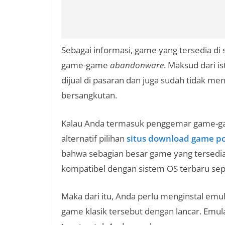
Sebagai informasi, game yang tersedia di 
game-game
abandonware
. Maksud dari is
dijual di pasaran dan juga sudah tidak 
bersangkutan.
Kalau Anda termasuk penggemar game-ga
alternatif pilihan
situs download game p
bahwa sebagian besar game yang tersedia 
kompatibel dengan sistem OS terbaru sepe
Maka dari itu, Anda perlu menginstal emu
game klasik tersebut dengan lancar. Emu