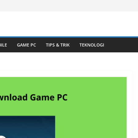
ILE
GAME PC
TIPS & TRIK
TEKNOLOGI