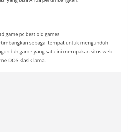
rtimbangkan sebagai tempat untuk mengunduh
ngunduh game yang satu ini merupakan situs web
ame DOS klasik lama.