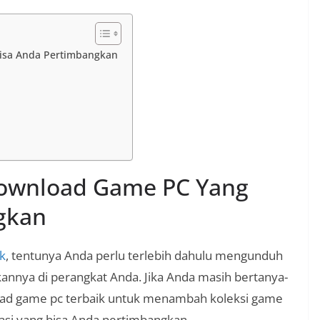
isa Anda Pertimbangkan
Download Game PC Yang
gkan
k
, tentunya Anda perlu terlebih dahulu mengunduh
annya di perangkat Anda. Jika Anda masih bertanya-
oad game pc terbaik untuk menambah koleksi game
si yang bisa Anda pertimbangkan.