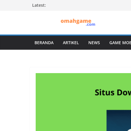
Skip
Latest:
to
content
BERANDA
ARTIKEL
NEWS
GAME MOB