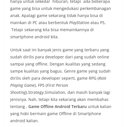
hanya untuk sekedar hiburan, tetapi ada beberapa
game yang bisa untuk mengedukasi perkembanagan
anak. Apalagi game sekarang tidak hanya bisa di
mainkan di PC atau berbentuk
PlayStation
atau PS,
Tetapi sekarang kita bisa memainkannya di
smartphone android kita.
Untuk saat ini banyak jenis game yang terbaru yang
sudah dirilis para developer dari yang sudah online
sampai yang offline. Dengan kualitas yang sedang
sampe kualitas yang bagus. Genre game yang sudah
dirilis oleh para developer seperti, game RPG (
Role
Playing Game
), FPS (
First Person
Shooting
),Strategy,Simulation, dan masih banyak lagi
jenisnya. Nah, tetapi kita sekarang akan membahas
tentang ,
Game Offline Android Terbaru
untuk kalian
yang hobi bermain game Offline di Smartphone
android kalian.