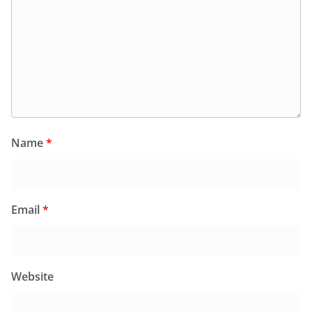
Name
*
Email
*
Website