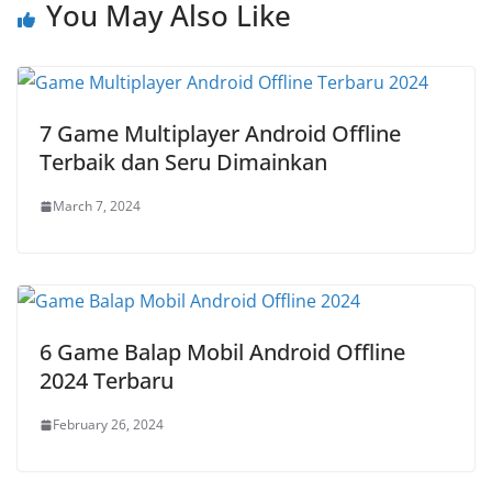
You May Also Like
7 Game Multiplayer Android Offline
Terbaik dan Seru Dimainkan
March 7, 2024
6 Game Balap Mobil Android Offline
2024 Terbaru
February 26, 2024