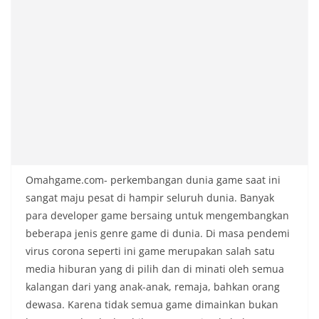
Omahgame.com- perkembangan dunia game saat ini
sangat maju pesat di hampir seluruh dunia. Banyak
para developer game bersaing untuk mengembangkan
beberapa jenis genre game di dunia. Di masa pendemi
virus corona seperti ini game merupakan salah satu
media hiburan yang di pilih dan di minati oleh semua
kalangan dari yang anak-anak, remaja, bahkan orang
dewasa. Karena tidak semua game dimainkan bukan