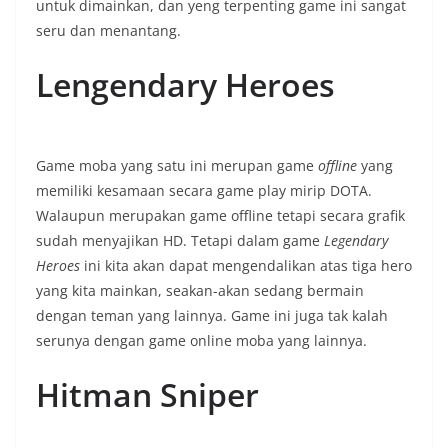
untuk dimainkan, dan yeng terpenting game ini sangat
seru dan menantang.
Lengendary Heroes
Game moba yang satu ini merupan game
offline
yang
memiliki kesamaan secara game play mirip DOTA.
Walaupun merupakan game offline tetapi secara grafik
sudah menyajikan HD. Tetapi dalam game
Legendary
Heroes
ini kita akan dapat mengendalikan atas tiga hero
yang kita mainkan, seakan-akan sedang bermain
dengan teman yang lainnya. Game ini juga tak kalah
serunya dengan game online moba yang lainnya.
Hitman Sniper