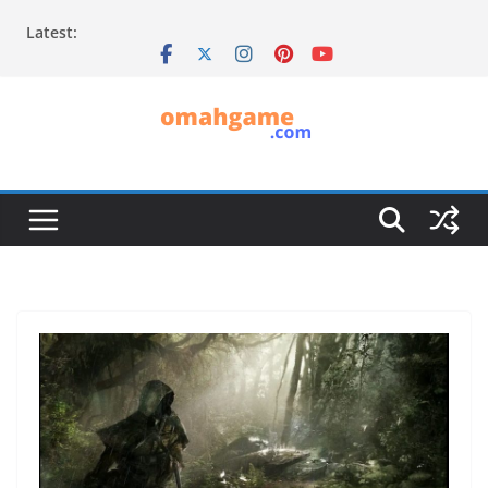
Skip
Latest:
to
content