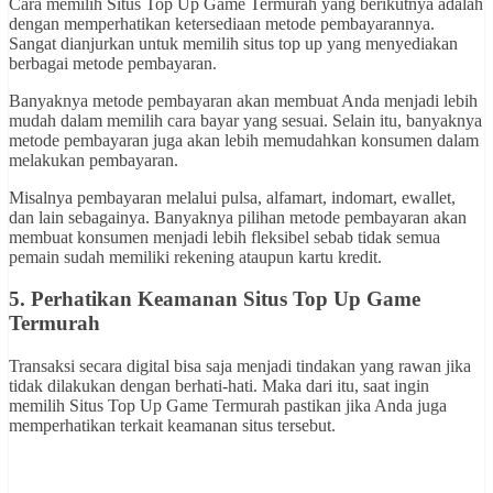
Cara memilih Situs Top Up Game Termurah yang berikutnya adalah
dengan memperhatikan ketersediaan metode pembayarannya.
Sangat dianjurkan untuk memilih situs top up yang menyediakan
berbagai metode pembayaran.
Banyaknya metode pembayaran akan membuat Anda menjadi lebih
mudah dalam memilih cara bayar yang sesuai. Selain itu, banyaknya
metode pembayaran juga akan lebih memudahkan konsumen dalam
melakukan pembayaran.
Misalnya pembayaran melalui pulsa, alfamart, indomart, ewallet,
dan lain sebagainya. Banyaknya pilihan metode pembayaran akan
membuat konsumen menjadi lebih fleksibel sebab tidak semua
pemain sudah memiliki rekening ataupun kartu kredit.
5. Perhatikan Keamanan Situs Top Up Game
Termurah
Transaksi secara digital bisa saja menjadi tindakan yang rawan jika
tidak dilakukan dengan berhati-hati. Maka dari itu, saat ingin
memilih Situs Top Up Game Termurah pastikan jika Anda juga
memperhatikan terkait keamanan situs tersebut.