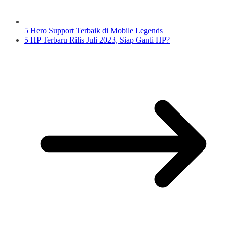
5 Hero Support Terbaik di Mobile Legends
5 HP Terbaru Rilis Juli 2023, Siap Ganti HP?