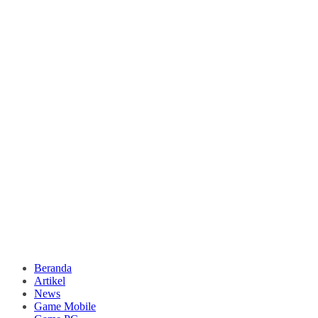
Beranda
Artikel
News
Game Mobile