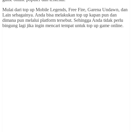
Mulai dari top up Mobile Legends, Free Fire, Garena Undawn, dan
Lain sebagainya. Anda bisa melakukan top up kapan pun dan
dimana pun melalui platform tersebut. Sehingga Anda tidak perlu
bingung lagi jika ingin mencari tempat untuk top up game online.