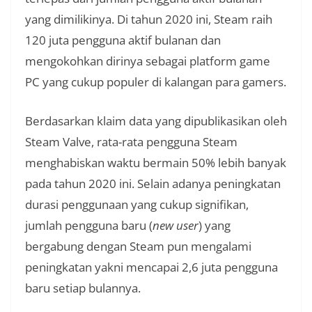
yang dimilikinya. Di tahun 2020 ini, Steam raih
120 juta pengguna aktif bulanan dan
mengokohkan dirinya sebagai platform game
PC yang cukup populer di kalangan para gamers.
Berdasarkan klaim data yang dipublikasikan oleh
Steam Valve, rata-rata pengguna Steam
menghabiskan waktu bermain 50% lebih banyak
pada tahun 2020 ini. Selain adanya peningkatan
durasi penggunaan yang cukup signifikan,
jumlah pengguna baru (
new user
) yang
bergabung dengan Steam pun mengalami
peningkatan yakni mencapai 2,6 juta pengguna
baru setiap bulannya.