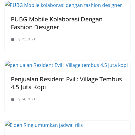
PUBG Mobile Kolaborasi Dengan
Fashion Designer
July 15, 2021
Penjualan Resident Evil : Village Tembus
4.5 Juta Kopi
July 14, 2021