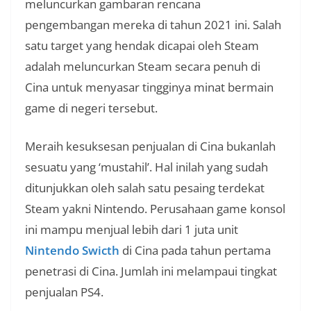
meluncurkan gambaran rencana
pengembangan mereka di tahun 2021 ini. Salah
satu target yang hendak dicapai oleh Steam
adalah meluncurkan Steam secara penuh di
Cina untuk menyasar tingginya minat bermain
game di negeri tersebut.
Meraih kesuksesan penjualan di Cina bukanlah
sesuatu yang ‘mustahil’. Hal inilah yang sudah
ditunjukkan oleh salah satu pesaing terdekat
Steam yakni Nintendo. Perusahaan game konsol
ini mampu menjual lebih dari 1 juta unit
Nintendo Swicth
di Cina pada tahun pertama
penetrasi di Cina. Jumlah ini melampaui tingkat
penjualan PS4.