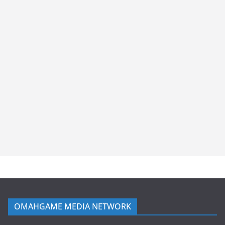
OMAHGAME MEDIA NETWORK