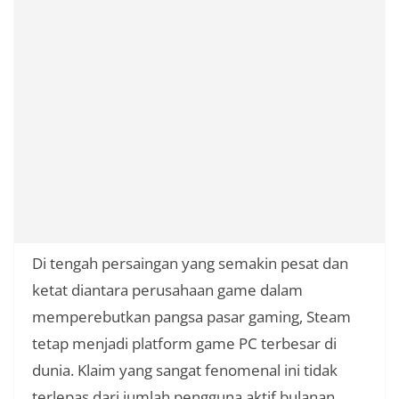
Di tengah persaingan yang semakin pesat dan
ketat diantara perusahaan game dalam
memperebutkan pangsa pasar gaming, Steam
tetap menjadi platform game PC terbesar di
dunia. Klaim yang sangat fenomenal ini tidak
terlepas dari jumlah pengguna aktif bulanan