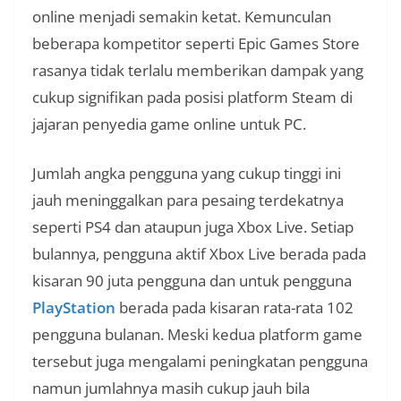
online menjadi semakin ketat. Kemunculan
beberapa kompetitor seperti Epic Games Store
rasanya tidak terlalu memberikan dampak yang
cukup signifikan pada posisi platform Steam di
jajaran penyedia game online untuk PC.
Jumlah angka pengguna yang cukup tinggi ini
jauh meninggalkan para pesaing terdekatnya
seperti PS4 dan ataupun juga Xbox Live. Setiap
bulannya, pengguna aktif Xbox Live berada pada
kisaran 90 juta pengguna dan untuk pengguna
PlayStation
berada pada kisaran rata-rata 102
pengguna bulanan. Meski kedua platform game
tersebut juga mengalami peningkatan pengguna
namun jumlahnya masih cukup jauh bila