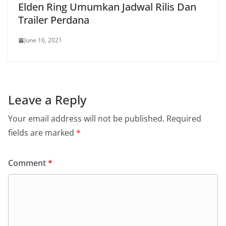
Elden Ring Umumkan Jadwal Rilis Dan
Trailer Perdana
June 16, 2021
Leave a Reply
Your email address will not be published.
Required
fields are marked
*
Comment
*