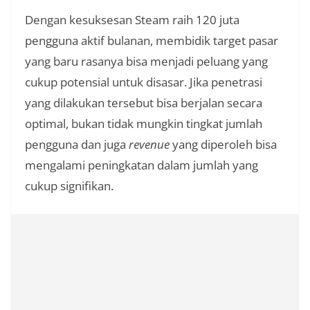
Dengan kesuksesan Steam raih 120 juta
pengguna aktif bulanan, membidik target pasar
yang baru rasanya bisa menjadi peluang yang
cukup potensial untuk disasar. Jika penetrasi
yang dilakukan tersebut bisa berjalan secara
optimal, bukan tidak mungkin tingkat jumlah
pengguna dan juga
revenue
yang diperoleh bisa
mengalami peningkatan dalam jumlah yang
cukup signifikan.